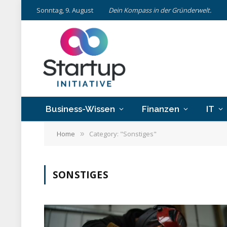
Sonntag, 9. August
Dein Kompass in der Gründerwelt.
Business-Wissen
Finanzen
IT
Home
Category: "Sonstiges"
»
SONSTIGES