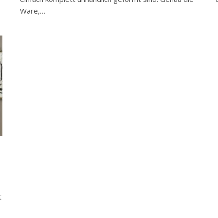
Ware,…
t