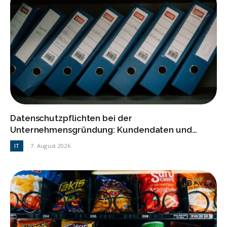
Datenschutzpflichten bei der
Unternehmensgründung: Kundendaten und
Personalakten sicher entsorgen
IT
7. August 2026